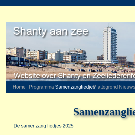
Home
Programma
Samenzangliedjes
Plattegrond
Nieuw
Samenzangli
De samenzang liedjes 2025